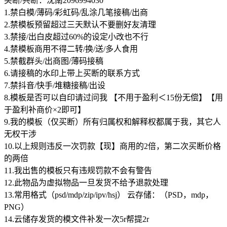
买断/共断：沈南2096994030
1.禁白模/薄码/彩虹码/乱涂几笔接稿/出商
2.禁模板预留超过三天默认不要删好友清理
3.禁接/出白皮超过60%的设定小改也不行
4.禁模板商用不得二转/换/送/多人食用
5.禁截群头/出商图/薄码接稿
6.请接稿的水印上带上买断的联系方式
7.禁抖音/快手/堆糖接稿/出设
8.模板是否可以自印请过问我 【不用于盈利＜15份无偿】【用
于盈利补商价×2即可】
9.我的模板（仅买断）所有归属权和解释权都属于我，其它人
无权干涉
10.以上规则违反一次罚款【现】商用的2倍，第二次买断价格
的两倍
11.我出售的模板只有违规罚款不会有警告
12.此物品为虚拟物品一旦发货不给予退款处理
13.常用格式（psd/mdp/zip/ipv/hsj） 云存储：（PSD，mdp，
PNG）
14.云储存发货的模文件补发一次5r帮提2r