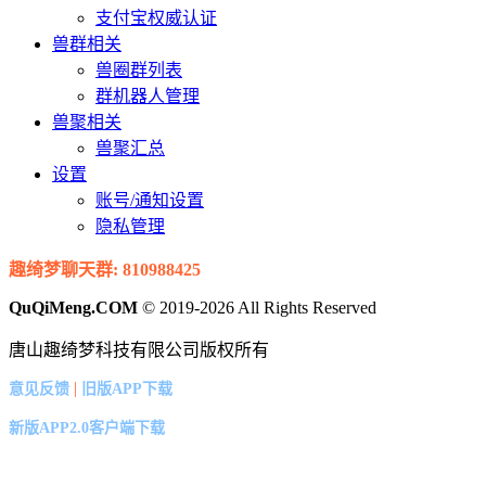
支付宝权威认证
兽群相关
兽圈群列表
群机器人管理
兽聚相关
兽聚汇总
设置
账号/通知设置
隐私管理
趣绮梦聊天群: 810988425
QuQiMeng.COM
© 2019-2026 All Rights Reserved
唐山趣绮梦科技有限公司版权所有
|
意见反馈
旧版APP下载
新版APP2.0客户端下载