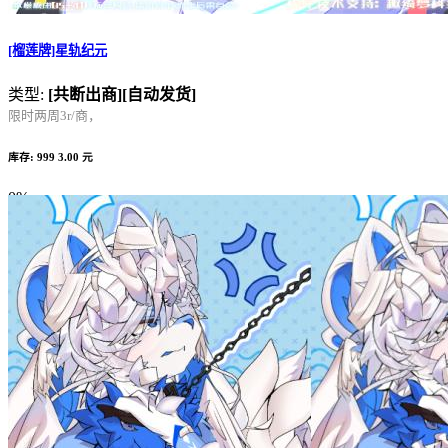
[榴莲牌]星轨纪元
类型:
[共断出商]
[自动发货]
限时两周3r/商，
库存: 999
3.00 元
0%
Complete