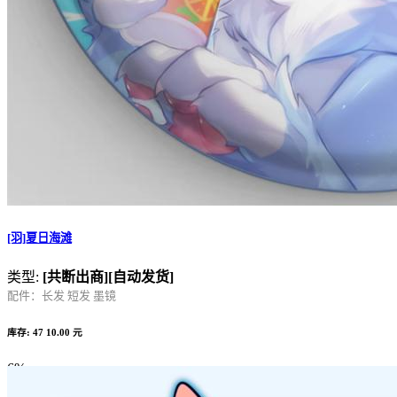
[羽]夏日海滩
类型:
[共断出商]
[自动发货]
配件：长发 短发 墨镜
库存: 47
10.00 元
6%
Complete