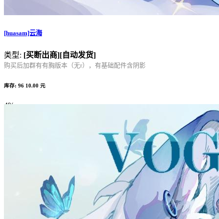
[huasam]云海
类型:
[买断出商]
[自动发货]
购买后加群有有胸版本（无r），有基础配件含阴影
库存: 96
10.00 元
4%
Complete