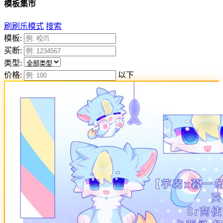
模板集市
刷刷乐模式
搜索
模板:
买断:
类型:
价格:
以下