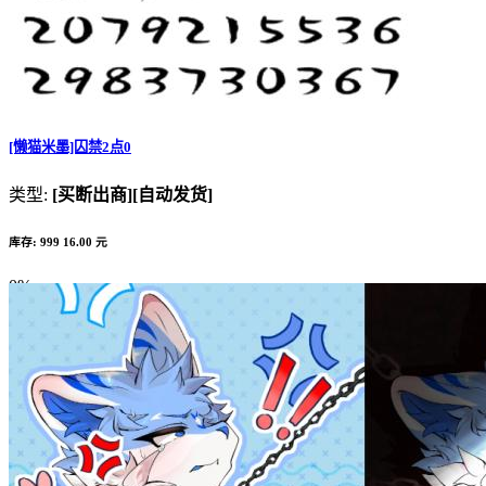
[懒猫米墨]囚禁2点0
类型:
[买断出商]
[自动发货]
库存: 999
16.00 元
0%
Complete