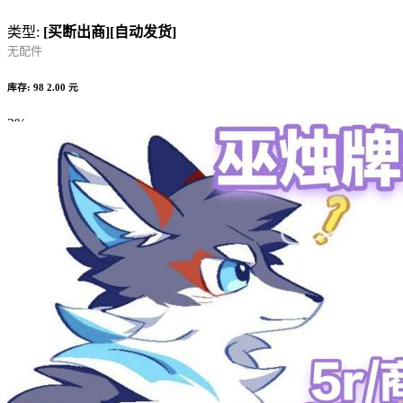
类型:
[买断出商]
[自动发货]
无配件
库存: 98
2.00 元
2%
Complete