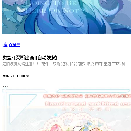
[鹿]百媚生
类型:
[买断出商]
[自动发货]
是旧模复刻请注意！！ 配件：双角 短发 长发 羽翼 蝠翼 四耳 皇冠 耳环2种
库存: 20
100.00 元
0%
Complete