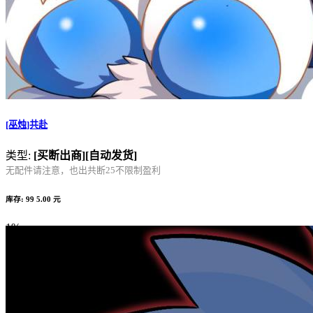
[巫烛]共赴
类型:
[买断出商]
[自动发货]
无配件请注意，也出共断25不限制盈利
库存: 99
5.00 元
1%
Complete