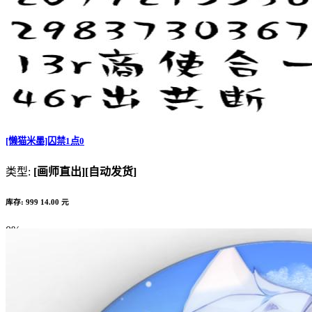
[懒猫米墨]囚禁1点0
类型:
[画师直出]
[自动发货]
库存: 999
14.00 元
0%
Complete