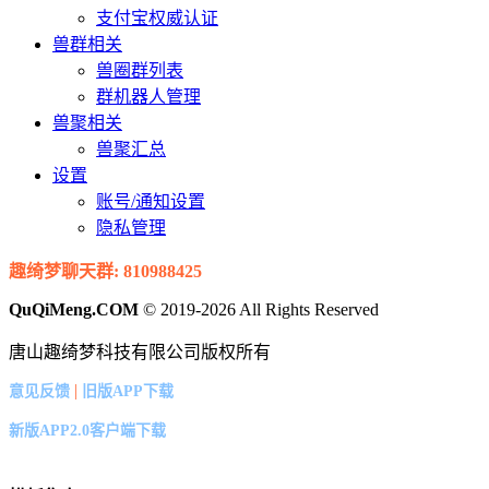
支付宝权威认证
兽群相关
兽圈群列表
群机器人管理
兽聚相关
兽聚汇总
设置
账号/通知设置
隐私管理
趣绮梦聊天群: 810988425
QuQiMeng.COM
© 2019-2026 All Rights Reserved
唐山趣绮梦科技有限公司版权所有
|
意见反馈
旧版APP下载
新版APP2.0客户端下载