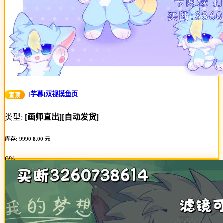
[芋暮]双视摸鱼页
置顶
类型:
[画师直出]
[自动发货]
库存: 9990
8.00 元
0%
Complete