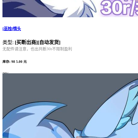
[巫烛]情头
类型:
[买断出商]
[自动发货]
无配件请注意，也出共断30r不限制盈利
库存: 98
5.00 元
2%
Complete