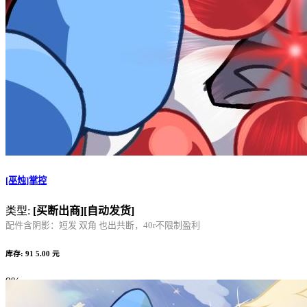
[巫烛]掌控
类型:
[买断出商]
[自动发货]
配件含阴影：短发 双角 也出共断，40r不限制盈利
库存: 91
5.00 元
9%
Complete