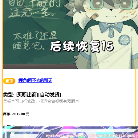
[鹿角]回不去的那天
置顶
类型:
[买断出商]
[自动发货]
黑板字可自行修改，很适合做视频有双版本
库存: 20
15.00 元
33% Complete