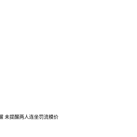
提醒 未提醒两人连坐罚流模价