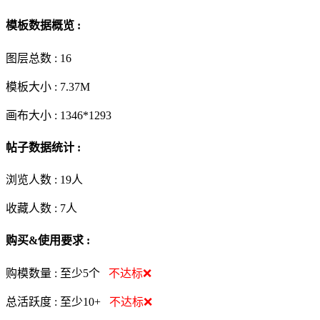
模板数据概览 :
图层总数 :
16
模板大小 :
7.37M
画布大小 :
1346*1293
帖子数据统计 :
浏览人数 :
19人
收藏人数 :
7
人
购买&使用要求 :
购模数量 :
至少5个
不达标❌
总活跃度 :
至少10+
不达标❌