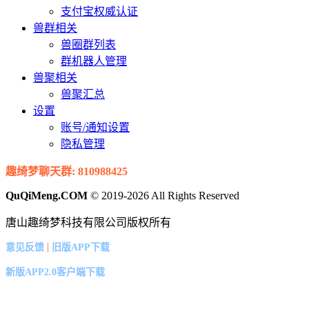
支付宝权威认证
兽群相关
兽圈群列表
群机器人管理
兽聚相关
兽聚汇总
设置
账号/通知设置
隐私管理
趣绮梦聊天群: 810988425
QuQiMeng.COM
© 2019-2026 All Rights Reserved
唐山趣绮梦科技有限公司版权所有
|
意见反馈
旧版APP下载
新版APP2.0客户端下载