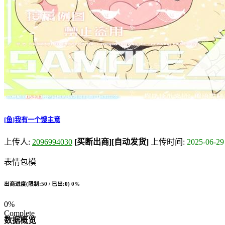
[鱼]我有一个馊主意
上传人:
2096994030
[买断出商]
[自动发货]
上传时间:
2025-06-29
表情包模
出商进度(限制:50 / 已出:0)
0%
0%
Complete
数据概览