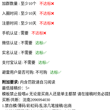
加群数量 :
至少10个
不达标❌
入圈时间 :
至少10天
不达标❌
注册时间 :
至少10天
不达标❌
手机认证 :
需要
不达标❌
微信认证 :
不需要
达标✅
实名认证 :
不需要
达标✅
支付宝认证:
不需要
达标✅
避雷用户是否可购:
不可购
达标✅
附加要求:
内含罚款请自习阅读
最低接稿价：5+
模板禁止投喂ai 无论是买商人还是单主都禁 请在接稿时务必
买断/共断：沈南2096994030
1.禁白模/薄码/彩虹码/乱涂几笔接稿/出商