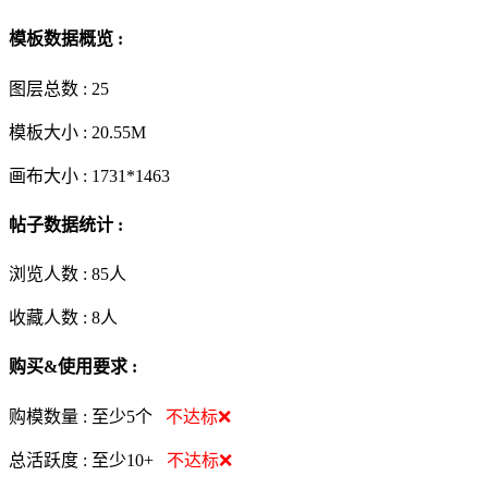
模板数据概览 :
图层总数 :
25
模板大小 :
20.55M
画布大小 :
1731*1463
帖子数据统计 :
浏览人数 :
85人
收藏人数 :
8
人
购买&使用要求 :
购模数量 :
至少5个
不达标❌
总活跃度 :
至少10+
不达标❌