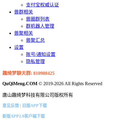
支付宝权威认证
兽群相关
兽圈群列表
群机器人管理
兽聚相关
兽聚汇总
设置
账号/通知设置
隐私管理
趣绮梦聊天群: 810988425
QuQiMeng.COM
© 2019-2026 All Rights Reserved
唐山趣绮梦科技有限公司版权所有
|
意见反馈
旧版APP下载
新版APP2.0客户端下载