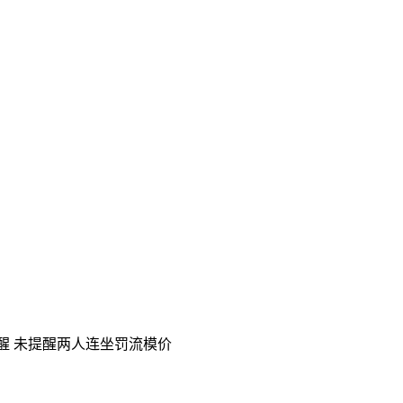
提醒 未提醒两人连坐罚流模价