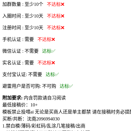
加群数量 :
至少10个
不达标❌
入圈时间 :
至少10天
不达标❌
注册时间 :
至少10天
不达标❌
手机认证 :
需要
不达标❌
微信认证 :
不需要
达标✅
实名认证 :
需要
不达标❌
支付宝认证:
不需要
达标✅
避雷用户是否可购:
不可购
达标✅
附加要求:
内含罚款请自习阅读
最低接稿价：10+
模板禁止投喂ai 无论是买商人还是单主都禁 请在接稿时务必
买断/共断：沈南2096994030
1.禁白模/薄码/彩虹码/乱涂几笔接稿/出商