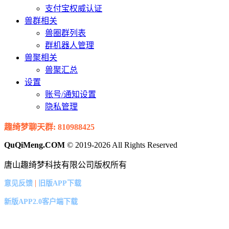
支付宝权威认证
兽群相关
兽圈群列表
群机器人管理
兽聚相关
兽聚汇总
设置
账号/通知设置
隐私管理
趣绮梦聊天群: 810988425
QuQiMeng.COM
© 2019-2026 All Rights Reserved
唐山趣绮梦科技有限公司版权所有
|
意见反馈
旧版APP下载
新版APP2.0客户端下载