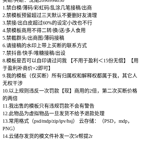
买断/共断：沈南2096994030
1.禁白模/薄码/彩虹码/乱涂几笔接稿/出商
2.禁模板预留超过三天默认不要删好友清理
3.禁接/出白皮超过60%的设定小改也不行
4.禁模板商用不得二转/换/送/多人食用
5.禁截群头/出商图/薄码接稿
6.请接稿的水印上带上买断的联系方式
7.禁抖音/快手/堆糖接稿/出设
8.模板是否可以自印请过问我 【不用于盈利＜15份无偿】【用
于盈利补商价×2即可】
9.我的模板（仅买断）所有归属权和解释权都属于我，其它人
无权干涉
10.以上规则违反一次罚款【现】商用的2倍，第二次买断价格
的两倍
11.我出售的模板只有违规罚款不会有警告
12.此物品为虚拟物品一旦发货不给予退款处理
13.常用格式（psd/mdp/zip/ipv/hsj） 云存储：（PSD，mdp，
PNG）
14.云储存发货的模文件补发一次5r帮提2r