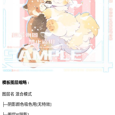
模板图层缩略 :
图层名
混合模式
├─阴影颜色吸色用
[无特效]
├─图层8
[阴影]