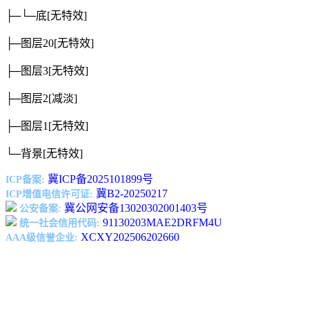
├─└─底
[无特效]
├─图层20
[无特效]
├─图层3
[无特效]
├─图层2
[减淡]
├─图层1
[无特效]
└─背景
[无特效]
冀ICP备2025101899号
ICP备案:
冀B2-20250217
ICP增值电信许可证:
冀公网安备13020302001403号
公安备案:
91130203MAE2DRFM4U
统一社会信用代码:
XCXY202506202660
AAA级信誉企业: