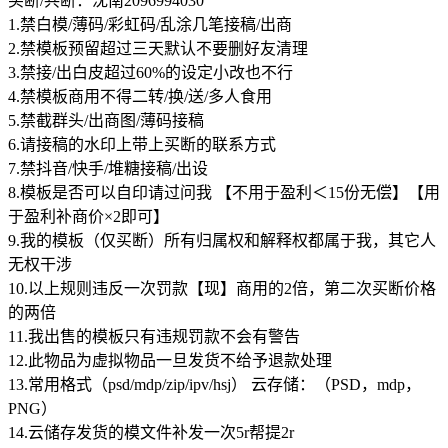
买断/共断：沈南2096994030
1.禁白模/薄码/彩虹码/乱涂几笔接稿/出商
2.禁模板预留超过三天默认不要删好友清理
3.禁接/出白皮超过60%的设定小改也不行
4.禁模板商用不得二转/换/送/多人食用
5.禁截群头/出商图/薄码接稿
6.请接稿的水印上带上买断的联系方式
7.禁抖音/快手/堆糖接稿/出设
8.模板是否可以自印请过问我 【不用于盈利＜15份无偿】【用
于盈利补商价×2即可】
9.我的模板（仅买断）所有归属权和解释权都属于我，其它人
无权干涉
10.以上规则违反一次罚款【现】商用的2倍，第二次买断价格
的两倍
11.我出售的模板只有违规罚款不会有警告
12.此物品为虚拟物品一旦发货不给予退款处理
13.常用格式（psd/mdp/zip/ipv/hsj） 云存储：（PSD，mdp，
PNG）
14.云储存发货的模文件补发一次5r帮提2r