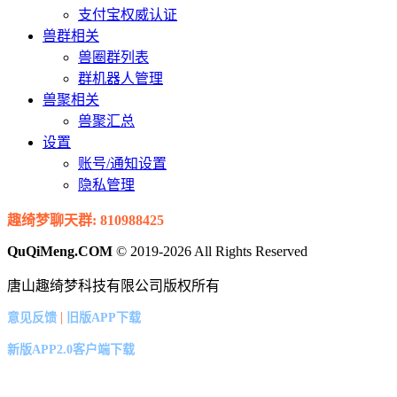
支付宝权威认证
兽群相关
兽圈群列表
群机器人管理
兽聚相关
兽聚汇总
设置
账号/通知设置
隐私管理
趣绮梦聊天群: 810988425
QuQiMeng.COM
© 2019-2026 All Rights Reserved
唐山趣绮梦科技有限公司版权所有
|
意见反馈
旧版APP下载
新版APP2.0客户端下载