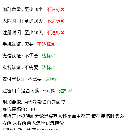
加群数量 :
至少10个
不达标❌
入圈时间 :
至少10天
不达标❌
注册时间 :
至少10天
不达标❌
手机认证 :
需要
不达标❌
微信认证 :
不需要
达标✅
实名认证 :
不需要
达标✅
支付宝认证:
不需要
达标✅
避雷用户是否可购:
不可购
达标✅
附加要求:
内含罚款请自习阅读
最低接稿价：10+
模板禁止投喂ai 无论是买商人还是单主都禁 请在接稿时务必
提醒 未提醒两人连坐罚流模价