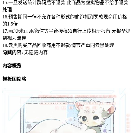
15.一旦发送统计群码后不退款 此商品为虚拟物品不给予退款
处理
16.预售期间一律不允许各种形式的偷跑抓到罚款现商用价格
的1.5倍
17.画加/米画师/微信等平台接稿须自行上传相册报备 无报备抓
到视为流模
18.云黑购买产品回收商用不退款/情节严重同云黑处理
隐藏内容:
无隐藏内容
内容概览
模板图缩略