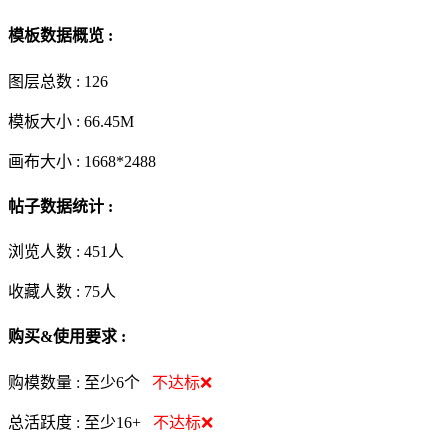
模板数据概览 :
图层总数 :
126
模板大小 :
66.45M
画布大小 :
1668*2488
帖子数据统计 :
浏览人数 :
451人
收藏人数 :
75
人
购买&使用要求 :
购模数量 :
至少6个
不达标❌
总活跃度 :
至少16+
不达标❌