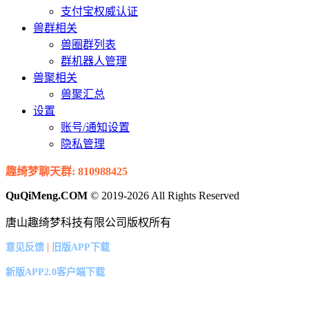
支付宝权威认证
兽群相关
兽圈群列表
群机器人管理
兽聚相关
兽聚汇总
设置
账号/通知设置
隐私管理
趣绮梦聊天群: 810988425
QuQiMeng.COM
© 2019-2026 All Rights Reserved
唐山趣绮梦科技有限公司版权所有
|
意见反馈
旧版APP下载
新版APP2.0客户端下载