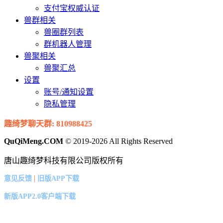
支付宝权威认证
兽群相关
兽圈群列表
群机器人管理
兽聚相关
兽聚汇总
设置
账号/通知设置
隐私管理
趣绮梦聊天群: 810988425
QuQiMeng.COM
© 2019-2026 All Rights Reserved
唐山趣绮梦科技有限公司版权所有
|
意见反馈
旧版APP下载
新版APP2.0客户端下载