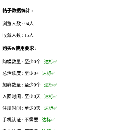
帖子数据统计 :
浏览人数 :
94人
收藏人数 :
15
人
购买&使用要求 :
购模数量 :
至少0个
达标✅
总活跃度 :
至少0+
达标✅
加群数量 :
至少0个
达标✅
入圈时间 :
至少0天
达标✅
注册时间 :
至少0天
达标✅
手机认证 :
不需要
达标✅