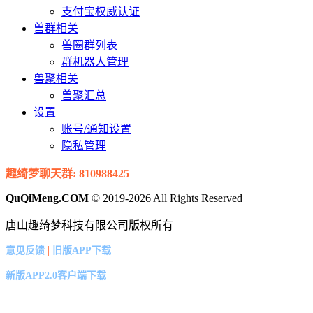
支付宝权威认证
兽群相关
兽圈群列表
群机器人管理
兽聚相关
兽聚汇总
设置
账号/通知设置
隐私管理
趣绮梦聊天群: 810988425
QuQiMeng.COM
© 2019-2026 All Rights Reserved
唐山趣绮梦科技有限公司版权所有
|
意见反馈
旧版APP下载
新版APP2.0客户端下载