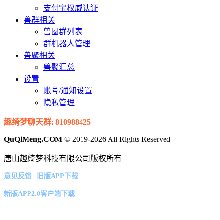
支付宝权威认证
兽群相关
兽圈群列表
群机器人管理
兽聚相关
兽聚汇总
设置
账号/通知设置
隐私管理
趣绮梦聊天群: 810988425
QuQiMeng.COM
© 2019-2026 All Rights Reserved
唐山趣绮梦科技有限公司版权所有
|
意见反馈
旧版APP下载
新版APP2.0客户端下载