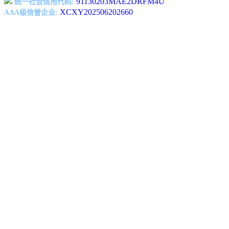
91130203MAE2DRFM4U
统一社会信用代码:
XCXY202506202660
AAA级信誉企业: