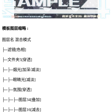
模板图层缩略 :
图层名
混合模式
├─滤镜
[色相]
├─文件夹5
[穿透]
├─├─烟光
[加深/减淡]
├─├─眼睛光
[减淡]
├─├─氛围
[穿透]
├─├─├─图层34
[叠加]
├─├─├─图层16
[减去]