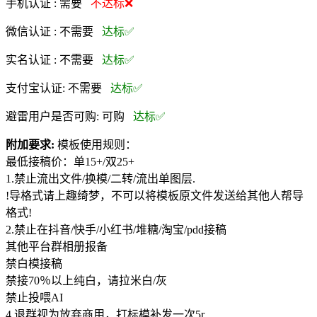
手机认证 :
需要
不达标❌
微信认证 :
不需要
达标✅
实名认证 :
不需要
达标✅
支付宝认证:
不需要
达标✅
避雷用户是否可购:
可购
达标✅
附加要求:
模板使用规则：
最低接稿价：单15+/双25+
1.禁止流出文件/换模/二转/流出单图层.
!导格式请上趣绮梦，不可以将模板原文件发送给其他人帮导
格式!
2.禁止在抖音/快手/小红书/堆糖/淘宝/pdd接稿
其他平台群相册报备
禁白模接稿
禁接70％以上纯白，请拉米白/灰
禁止投喂AI
4.退群视为放弃商用，打标模补发一次5r