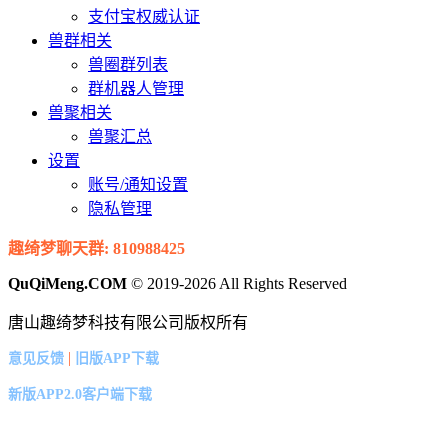
支付宝权威认证
兽群相关
兽圈群列表
群机器人管理
兽聚相关
兽聚汇总
设置
账号/通知设置
隐私管理
趣绮梦聊天群: 810988425
QuQiMeng.COM
© 2019-2026 All Rights Reserved
唐山趣绮梦科技有限公司版权所有
|
意见反馈
旧版APP下载
新版APP2.0客户端下载