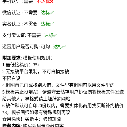
手机认证 :
需要
不达标❌
微信认证 :
不需要
达标✅
实名认证 :
不需要
达标✅
支付宝认证:
不需要
达标✅
避雷用户是否可购:
可购
达标✅
附加要求:
模板使用规则：
1.最低接稿价：35+
2.无接稿平台限制，不可白模接稿
不限白设
4.例图自己画或找别人借，文件里有例图可以用文件里的
5.模板禁止投喂AI，请遵守云储存用户协议勿将模板文件发送
给其他人，导格式请上趣绮梦网站
6.稿件默认可自印20份以内，需要实体化商用找买断补约稿价
*3，模板画师如果有特殊规则再议
食用愉快！买断主：狼印斑驳
隐藏内容:
购买后显示隐藏内容