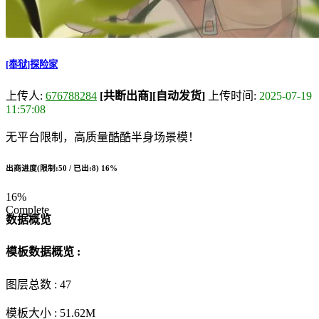
[奉狱]探险家
上传人:
676788284
[共断出商]
[自动发货]
上传时间:
2025-07-19
11:57:08
无平台限制，高质量酷酷半身场景模！
出商进度(限制:50 / 已出:8)
16%
16%
Complete
数据概览
模板数据概览 :
图层总数 :
47
模板大小 :
51.62M