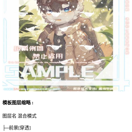
模板图层缩略 :
图层名
混合模式
├─前景
[穿透]