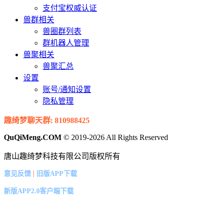
支付宝权威认证
兽群相关
兽圈群列表
群机器人管理
兽聚相关
兽聚汇总
设置
账号/通知设置
隐私管理
趣绮梦聊天群: 810988425
QuQiMeng.COM
© 2019-2026 All Rights Reserved
唐山趣绮梦科技有限公司版权所有
|
意见反馈
旧版APP下载
新版APP2.0客户端下载