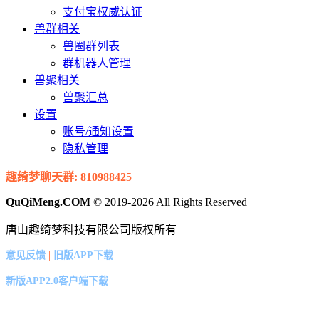
支付宝权威认证
兽群相关
兽圈群列表
群机器人管理
兽聚相关
兽聚汇总
设置
账号/通知设置
隐私管理
趣绮梦聊天群: 810988425
QuQiMeng.COM
© 2019-2026 All Rights Reserved
唐山趣绮梦科技有限公司版权所有
|
意见反馈
旧版APP下载
新版APP2.0客户端下载