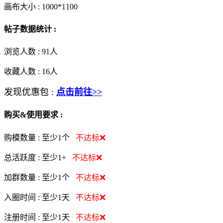
画布大小 :
1000*1100
帖子数据统计 :
浏览人数 :
91人
收藏人数 :
16
人
发现优惠包 :
点击前往>>
购买&使用要求 :
购模数量 :
至少1个
不达标❌
总活跃度 :
至少1+
不达标❌
加群数量 :
至少1个
不达标❌
入圈时间 :
至少1天
不达标❌
注册时间 :
至少1天
不达标❌