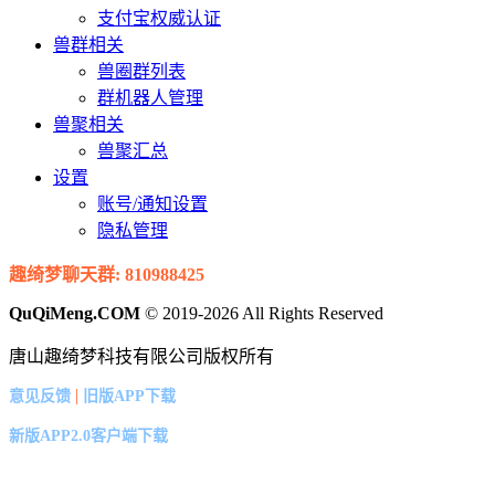
支付宝权威认证
兽群相关
兽圈群列表
群机器人管理
兽聚相关
兽聚汇总
设置
账号/通知设置
隐私管理
趣绮梦聊天群: 810988425
QuQiMeng.COM
© 2019-2026 All Rights Reserved
唐山趣绮梦科技有限公司版权所有
|
意见反馈
旧版APP下载
新版APP2.0客户端下载