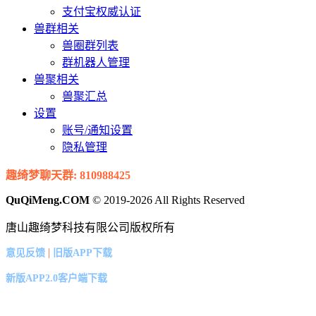
支付宝权威认证
兽群相关
兽圈群列表
群机器人管理
兽聚相关
兽聚汇总
设置
账号/通知设置
隐私管理
趣绮梦聊天群: 810988425
QuQiMeng.COM
© 2019-2026 All Rights Reserved
唐山趣绮梦科技有限公司版权所有
|
意见反馈
旧版APP下载
新版APP2.0客户端下载