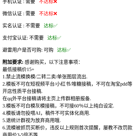
手机认证 :
需要
不达标❌
微信认证 :
需要
不达标❌
实名认证 :
不需要
达标✅
支付宝认证:
不需要
达标✅
避雷用户是否可购:
可购
达标✅
附加要求:
感谢购买，以下注意事项：
最低接稿价15+
1.禁止流模换模/二转二卖/单张图层流出.
2.模板不可在短视频平台/小红书/堆糖接稿，不可在淘宝pdd等
开店性质平台接稿.
在qq外平台接稿请将主页上传群相册报备.
3.模板不可白模灰模接稿，不可接60％以上纯白设定.
4.模板请勿投喂AI，稿件不可实体化商用.
5.退统计群视为放弃商用哦.
6.流模被抓罚买断价，违反以上规则首次提醒，屡教不改罚款
商用价3-5倍不等.