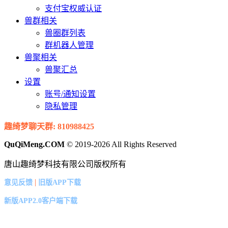
支付宝权威认证
兽群相关
兽圈群列表
群机器人管理
兽聚相关
兽聚汇总
设置
账号/通知设置
隐私管理
趣绮梦聊天群: 810988425
QuQiMeng.COM
© 2019-2026 All Rights Reserved
唐山趣绮梦科技有限公司版权所有
|
意见反馈
旧版APP下载
新版APP2.0客户端下载