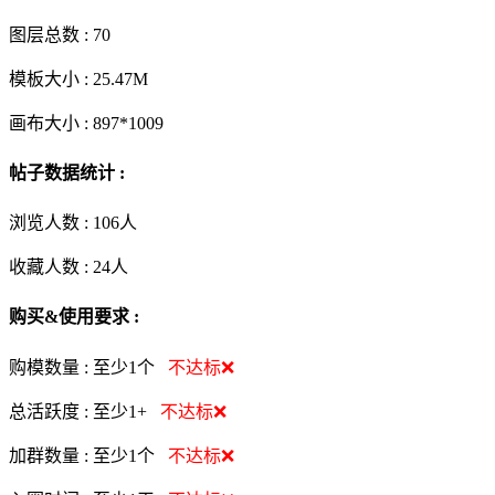
图层总数 :
70
模板大小 :
25.47M
画布大小 :
897*1009
帖子数据统计 :
浏览人数 :
106人
收藏人数 :
24
人
购买&使用要求 :
购模数量 :
至少1个
不达标❌
总活跃度 :
至少1+
不达标❌
加群数量 :
至少1个
不达标❌