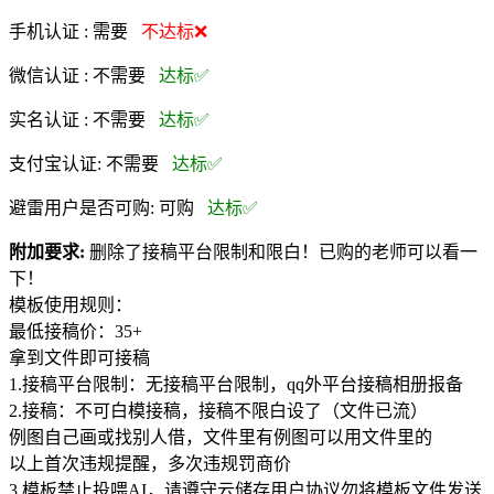
手机认证 :
需要
不达标❌
微信认证 :
不需要
达标✅
实名认证 :
不需要
达标✅
支付宝认证:
不需要
达标✅
避雷用户是否可购:
可购
达标✅
附加要求:
删除了接稿平台限制和限白！已购的老师可以看一
下！
模板使用规则：
最低接稿价：35+
拿到文件即可接稿
1.接稿平台限制：无接稿平台限制，qq外平台接稿相册报备
2.接稿：不可白模接稿，接稿不限白设了（文件已流）
例图自己画或找别人借，文件里有例图可以用文件里的
以上首次违规提醒，多次违规罚商价
3.模板禁止投喂AI，请遵守云储存用户协议勿将模板文件发送