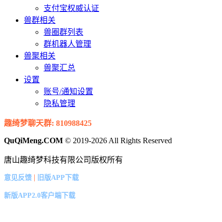
支付宝权威认证
兽群相关
兽圈群列表
群机器人管理
兽聚相关
兽聚汇总
设置
账号/通知设置
隐私管理
趣绮梦聊天群: 810988425
QuQiMeng.COM
© 2019-2026 All Rights Reserved
唐山趣绮梦科技有限公司版权所有
|
意见反馈
旧版APP下载
新版APP2.0客户端下载