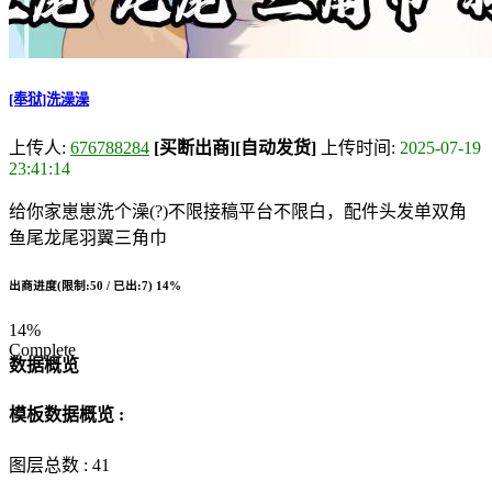
[奉狱]洗澡澡
上传人:
676788284
[买断出商]
[自动发货]
上传时间:
2025-07-19
23:41:14
给你家崽崽洗个澡(?)不限接稿平台不限白，配件头发单双角
鱼尾龙尾羽翼三角巾
出商进度(限制:50 / 已出:7)
14%
14%
Complete
数据概览
模板数据概览 :
图层总数 :
41