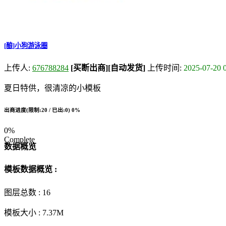
[酿]小狗游泳圈
上传人:
676788284
[买断出商]
[自动发货]
上传时间:
2025-07-20 
夏日特供，很清凉的小模板
出商进度(限制:20 / 已出:0)
0%
0%
Complete
数据概览
模板数据概览 :
图层总数 :
16
模板大小 :
7.37M