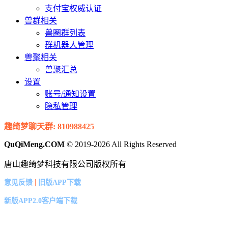
支付宝权威认证
兽群相关
兽圈群列表
群机器人管理
兽聚相关
兽聚汇总
设置
账号/通知设置
隐私管理
趣绮梦聊天群: 810988425
QuQiMeng.COM
© 2019-2026 All Rights Reserved
唐山趣绮梦科技有限公司版权所有
|
意见反馈
旧版APP下载
新版APP2.0客户端下载