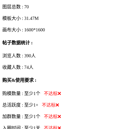
图层总数 :
70
模板大小 :
31.47M
画布大小 :
1600*1600
帖子数据统计 :
浏览人数 :
390人
收藏人数 :
74
人
购买&使用要求 :
购模数量 :
至少1个
不达标❌
总活跃度 :
至少1+
不达标❌
加群数量 :
至少1个
不达标❌
入圈时间 :
至少1天
不达标❌