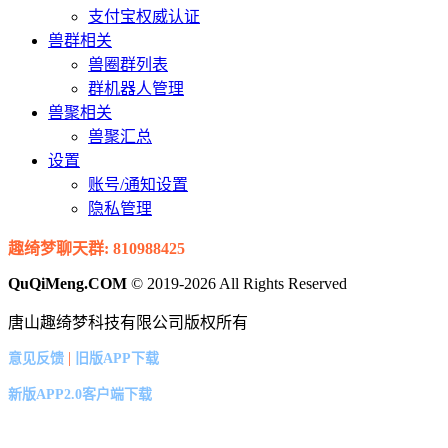
支付宝权威认证
兽群相关
兽圈群列表
群机器人管理
兽聚相关
兽聚汇总
设置
账号/通知设置
隐私管理
趣绮梦聊天群: 810988425
QuQiMeng.COM
© 2019-2026 All Rights Reserved
唐山趣绮梦科技有限公司版权所有
|
意见反馈
旧版APP下载
新版APP2.0客户端下载