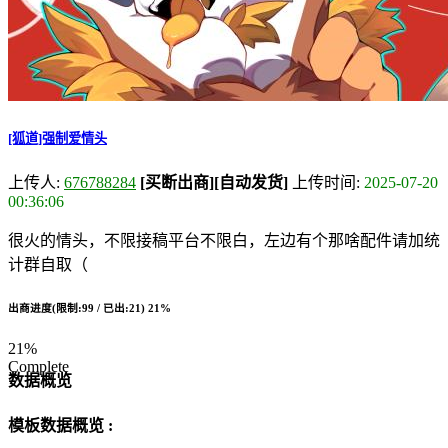
[狐道]强制爱情头
上传人:
676788284
[买断出商]
[自动发货]
上传时间:
2025-07-20
00:36:06
很火的情头，不限接稿平台不限白，左边有个那啥配件请加统
计群自取（
出商进度(限制:99 / 已出:21)
21%
21%
Complete
数据概览
模板数据概览 :