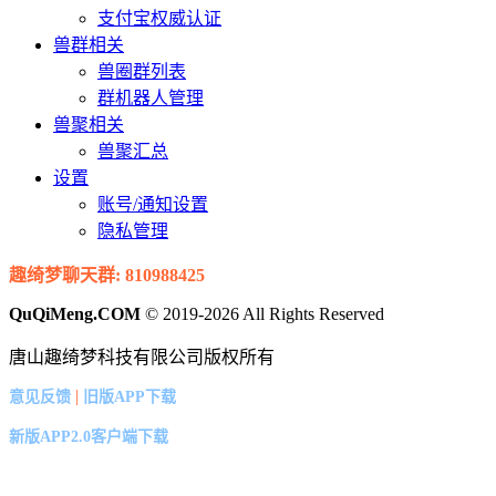
支付宝权威认证
兽群相关
兽圈群列表
群机器人管理
兽聚相关
兽聚汇总
设置
账号/通知设置
隐私管理
趣绮梦聊天群: 810988425
QuQiMeng.COM
© 2019-2026 All Rights Reserved
唐山趣绮梦科技有限公司版权所有
|
意见反馈
旧版APP下载
新版APP2.0客户端下载