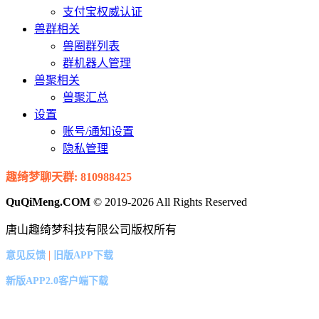
支付宝权威认证
兽群相关
兽圈群列表
群机器人管理
兽聚相关
兽聚汇总
设置
账号/通知设置
隐私管理
趣绮梦聊天群: 810988425
QuQiMeng.COM
© 2019-2026 All Rights Reserved
唐山趣绮梦科技有限公司版权所有
|
意见反馈
旧版APP下载
新版APP2.0客户端下载