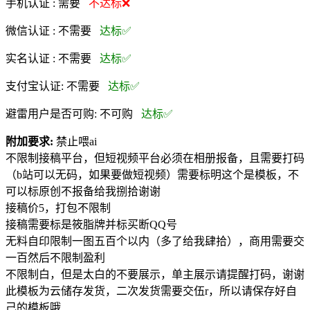
手机认证 :
需要
不达标❌
微信认证 :
不需要
达标✅
实名认证 :
不需要
达标✅
支付宝认证:
不需要
达标✅
避雷用户是否可购:
不可购
达标✅
附加要求:
禁止喂ai
不限制接稿平台，但短视频平台必须在相册报备，且需要打码
（b站可以无码，如果要做短视频）需要标明这个是模板，不
可以标原创不报备给我捌拾谢谢
接稿价5，打包不限制
接稿需要标是筱脂牌并标买断QQ号
无料自印限制一图五百个以内（多了给我肆拾），商用需要交
一百然后不限制盈利
不限制白，但是太白的不要展示，单主展示请提醒打码，谢谢
此模板为云储存发货，二次发货需要交伍r，所以请保存好自
己的模板哦