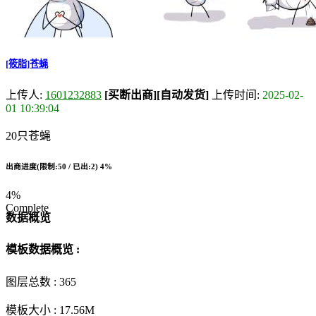
[筱脂]苍蝇
上传人:
1601232883
[买断出商]
[自动发货]
上传时间:
2025-02-
01 10:39:04
20只苍蝇
出商进度(限制:50 / 已出:2)
4%
4%
Complete
数据概览
模板数据概览 :
图层总数 :
365
模板大小 :
17.56M