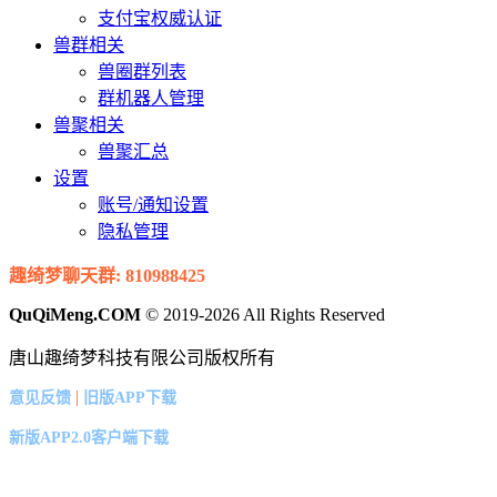
支付宝权威认证
兽群相关
兽圈群列表
群机器人管理
兽聚相关
兽聚汇总
设置
账号/通知设置
隐私管理
趣绮梦聊天群: 810988425
QuQiMeng.COM
© 2019-2026 All Rights Reserved
唐山趣绮梦科技有限公司版权所有
|
意见反馈
旧版APP下载
新版APP2.0客户端下载