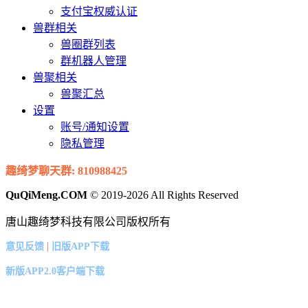
支付宝权威认证
兽群相关
兽圈群列表
群机器人管理
兽聚相关
兽聚汇总
设置
账号/通知设置
隐私管理
趣绮梦聊天群: 810988425
QuQiMeng.COM
© 2019-2026 All Rights Reserved
唐山趣绮梦科技有限公司版权所有
|
意见反馈
旧版APP下载
新版APP2.0客户端下载