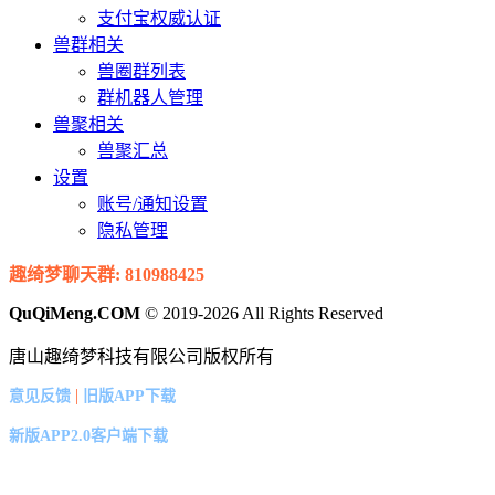
支付宝权威认证
兽群相关
兽圈群列表
群机器人管理
兽聚相关
兽聚汇总
设置
账号/通知设置
隐私管理
趣绮梦聊天群: 810988425
QuQiMeng.COM
© 2019-2026 All Rights Reserved
唐山趣绮梦科技有限公司版权所有
|
意见反馈
旧版APP下载
新版APP2.0客户端下载