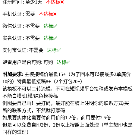
注册时间 :
至少1天
不达标❌
手机认证 :
需要
不达标❌
微信认证 :
不需要
达标✅
实名认证 :
不需要
达标✅
支付宝认证:
不需要
达标✅
避雷用户是否可购:
可购
达标✅
附加要求:
主模接稿价最低15+（为了回本可以接最多2单底价
10的）特典最低接稿8+（2个打包20+）
该模板不可以二转流模，不可在短视频平台接稿或发布本模板
不能白模/虹模/纯色模接稿
例图要自己画！要打码，最好能在稿上注明你的联系方式/买
断的联系方式，不然就打厚码
如果要实体化需要付商用价的1.2倍，商用要付2.5倍
但是可以免费自印2份，2份以上按照上面处理（单主想印也是
同样的道理）