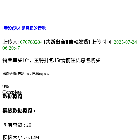
[春没]这才是真正的音乐
上传人:
676788284
[共断出商]
[自动发货]
上传时间:
2025-07-24
06:20:47
特典单买10r，主特打包15r请前往优惠包购买
出商进度(限制:99 / 已出:9)
9%
9%
Complete
数据概览
模板数据概览 :
图层总数 :
20
模板大小 :
6.12M