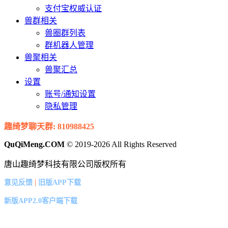
支付宝权威认证
兽群相关
兽圈群列表
群机器人管理
兽聚相关
兽聚汇总
设置
账号/通知设置
隐私管理
趣绮梦聊天群: 810988425
QuQiMeng.COM
© 2019-2026 All Rights Reserved
唐山趣绮梦科技有限公司版权所有
|
意见反馈
旧版APP下载
新版APP2.0客户端下载