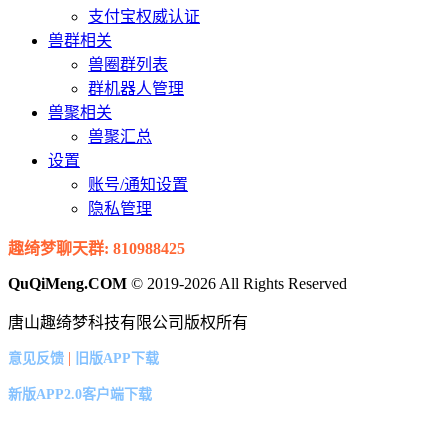
支付宝权威认证
兽群相关
兽圈群列表
群机器人管理
兽聚相关
兽聚汇总
设置
账号/通知设置
隐私管理
趣绮梦聊天群: 810988425
QuQiMeng.COM
© 2019-2026 All Rights Reserved
唐山趣绮梦科技有限公司版权所有
|
意见反馈
旧版APP下载
新版APP2.0客户端下载