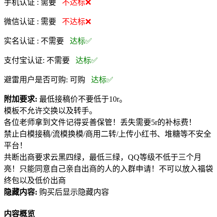
手机认证 :
需要
不达标❌
微信认证 :
需要
不达标❌
实名认证 :
不需要
达标✅
支付宝认证:
不需要
达标✅
避雷用户是否可购:
可购
达标✅
附加要求:
最低接稿价不要低于10r。
模板不允许交换以及转手。
各位老师拿到文件记得妥善保管！丢失需要5r的补标费！
禁止白模接稿/流模换模/商用二转/上传小红书、堆糖等不安全
平台！
共断出商要求云黑四绿，最低三绿，QQ等级不低于三个月
亮！只能同意自己亲自出商的人的入群申请！不可以放入福袋
终包以及低价出商
隐藏内容:
购买后显示隐藏内容
内容概览