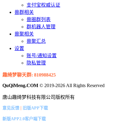
支付宝权威认证
兽群相关
兽圈群列表
群机器人管理
兽聚相关
兽聚汇总
设置
账号/通知设置
隐私管理
趣绮梦聊天群: 810988425
QuQiMeng.COM
© 2019-2026 All Rights Reserved
唐山趣绮梦科技有限公司版权所有
|
意见反馈
旧版APP下载
新版APP2.0客户端下载