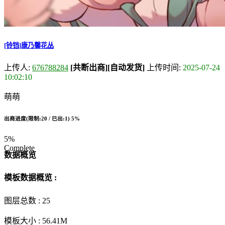
[铃铛]康乃馨花丛
上传人:
676788284
[共断出商]
[自动发货]
上传时间:
2025-07-24
10:02:10
萌萌
出商进度(限制:20 / 已出:1)
5%
5%
Complete
数据概览
模板数据概览 :
图层总数 :
25
模板大小 :
56.41M