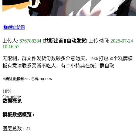
[糕]禁止访问
上传人:
676788284
[共断出商]
[自动发货]
上传时间:
2025-07-24
10:16:57
无限制，群文件发货份数较多介意勿买，190r打包50个糕牌模
板有意请联系买断不吃人，有个小特典在统计群自取
出商进度(限制:99 / 已出:18)
18%
18%
Complete
数据概览
模板数据概览 :
图层总数 :
21