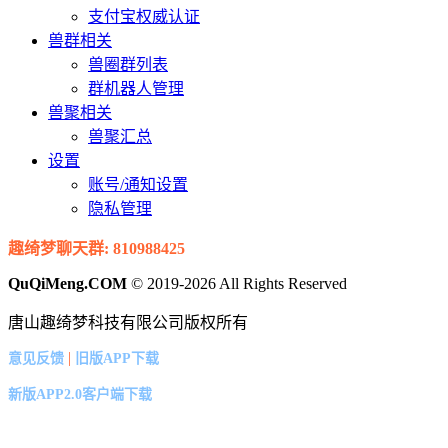
支付宝权威认证
兽群相关
兽圈群列表
群机器人管理
兽聚相关
兽聚汇总
设置
账号/通知设置
隐私管理
趣绮梦聊天群: 810988425
QuQiMeng.COM
© 2019-2026 All Rights Reserved
唐山趣绮梦科技有限公司版权所有
|
意见反馈
旧版APP下载
新版APP2.0客户端下载