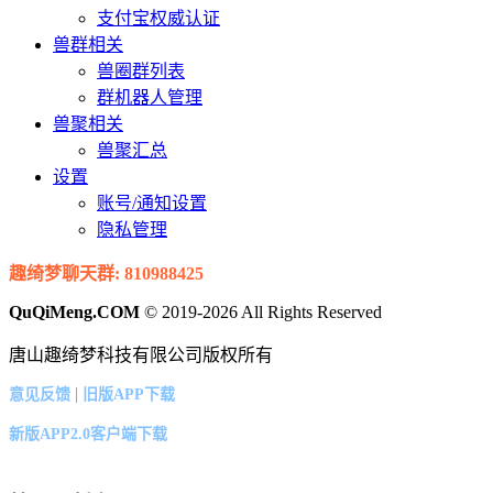
支付宝权威认证
兽群相关
兽圈群列表
群机器人管理
兽聚相关
兽聚汇总
设置
账号/通知设置
隐私管理
趣绮梦聊天群: 810988425
QuQiMeng.COM
© 2019-2026 All Rights Reserved
唐山趣绮梦科技有限公司版权所有
|
意见反馈
旧版APP下载
新版APP2.0客户端下载