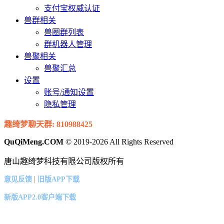
支付宝权威认证
兽群相关
兽圈群列表
群机器人管理
兽聚相关
兽聚汇总
设置
账号/通知设置
隐私管理
趣绮梦聊天群: 810988425
QuQiMeng.COM
© 2019-2026 All Rights Reserved
唐山趣绮梦科技有限公司版权所有
|
意见反馈
旧版APP下载
新版APP2.0客户端下载