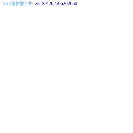
XCXY202506202660
AAA级信誉企业: