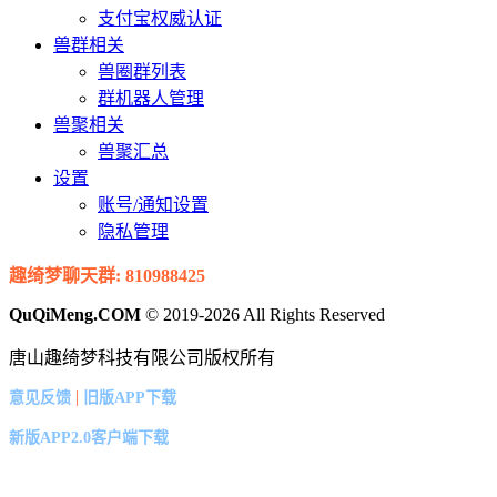
支付宝权威认证
兽群相关
兽圈群列表
群机器人管理
兽聚相关
兽聚汇总
设置
账号/通知设置
隐私管理
趣绮梦聊天群: 810988425
QuQiMeng.COM
© 2019-2026 All Rights Reserved
唐山趣绮梦科技有限公司版权所有
|
意见反馈
旧版APP下载
新版APP2.0客户端下载