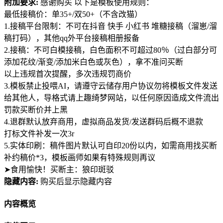
附加要求:
感谢购买 以下是模板使用规则：
最低接稿价：单35+/双50+（不含改猫）
1.接稿平台限制：不可在抖音 快手 小红书 堆糖接稿（溜崽/溜
稿打码），其他qq外平台接稿相册报备
2.接稿：不可白模接稿，白色面积不可超过80％（过白部分可
添加花纹/渐变/添加米白色或灰色），拿不准问买断
以上违规首次提醒，多次违规罚商价
3.模板禁止投喂AI，请遵守云储存用户协议勿将模板文件发送
给其他人，导格式请上趣绮梦网站，以任何原因造成文件流出
罚款买断价并上黑
4.退群默认放弃商用，虚拟商品发货/发送群码后概不退款
打标文件补发一次3r
5.实体印刷：稿件图片默认可自印20份以内，如需商用找买断
补约稿价*3，模板画师如果有特殊规则再议
➤食用愉快！买断主：狼印斑驳
隐藏内容:
购买后显示隐藏内容
内容概览