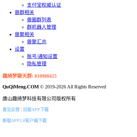
支付宝权威认证
兽群相关
兽圈群列表
群机器人管理
兽聚相关
兽聚汇总
设置
账号/通知设置
隐私管理
趣绮梦聊天群: 810988425
QuQiMeng.COM
© 2019-2026 All Rights Reserved
唐山趣绮梦科技有限公司版权所有
|
意见反馈
旧版APP下载
新版APP2.0客户端下载