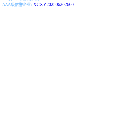
XCXY202506202660
AAA级信誉企业: