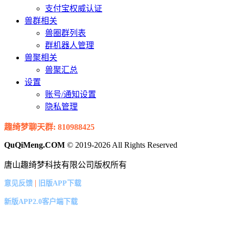
支付宝权威认证
兽群相关
兽圈群列表
群机器人管理
兽聚相关
兽聚汇总
设置
账号/通知设置
隐私管理
趣绮梦聊天群: 810988425
QuQiMeng.COM
© 2019-2026 All Rights Reserved
唐山趣绮梦科技有限公司版权所有
|
意见反馈
旧版APP下载
新版APP2.0客户端下载