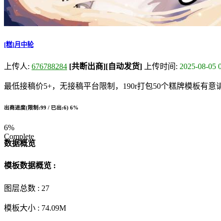
[糕]月中轮
上传人:
676788284
[共断出商]
[自动发货]
上传时间:
2025-08-05 
最低接稿价5+，无接稿平台限制，190r打包50个糕牌模板有意
出商进度(限制:99 / 已出:6)
6%
6%
Complete
数据概览
模板数据概览 :
图层总数 :
27
模板大小 :
74.09M