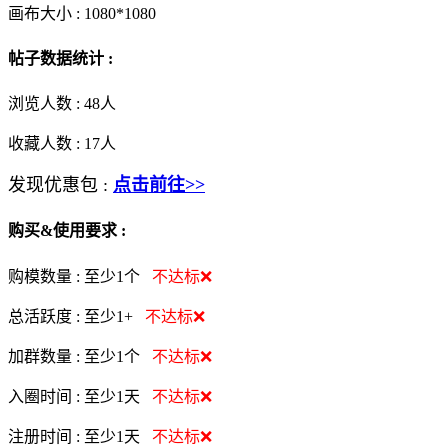
画布大小 :
1080*1080
帖子数据统计 :
浏览人数 :
48人
收藏人数 :
17
人
发现优惠包 :
点击前往>>
购买&使用要求 :
购模数量 :
至少1个
不达标❌
总活跃度 :
至少1+
不达标❌
加群数量 :
至少1个
不达标❌
入圈时间 :
至少1天
不达标❌
注册时间 :
至少1天
不达标❌