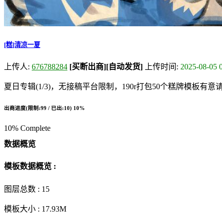
[糕]清凉一夏
上传人:
676788284
[买断出商]
[自动发货]
上传时间:
2025-08-05 
夏日专辑(1/3)，无接稿平台限制，190r打包50个糕牌模板有意
出商进度(限制:99 / 已出:10)
10%
10% Complete
数据概览
模板数据概览 :
图层总数 :
15
模板大小 :
17.93M