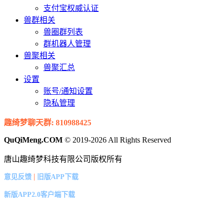
支付宝权威认证
兽群相关
兽圈群列表
群机器人管理
兽聚相关
兽聚汇总
设置
账号/通知设置
隐私管理
趣绮梦聊天群: 810988425
QuQiMeng.COM
© 2019-2026 All Rights Reserved
唐山趣绮梦科技有限公司版权所有
|
意见反馈
旧版APP下载
新版APP2.0客户端下载