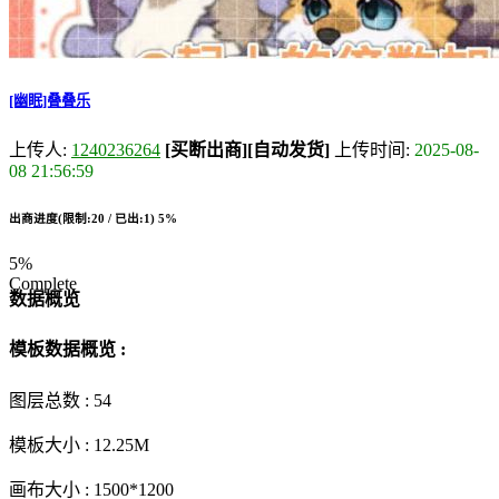
[幽眠]叠叠乐
上传人:
1240236264
[买断出商]
[自动发货]
上传时间:
2025-08-
08 21:56:59
出商进度(限制:20 / 已出:1)
5%
5%
Complete
数据概览
模板数据概览 :
图层总数 :
54
模板大小 :
12.25M
画布大小 :
1500*1200