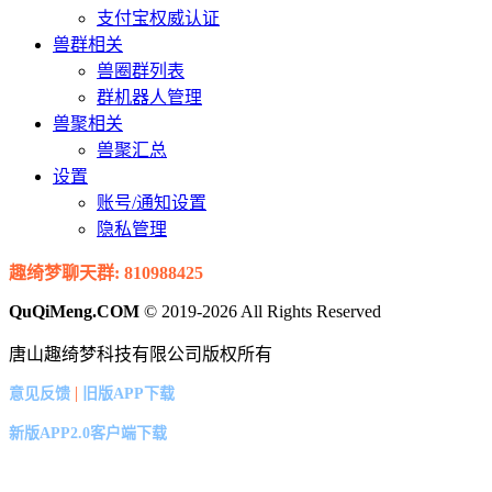
支付宝权威认证
兽群相关
兽圈群列表
群机器人管理
兽聚相关
兽聚汇总
设置
账号/通知设置
隐私管理
趣绮梦聊天群: 810988425
QuQiMeng.COM
© 2019-2026 All Rights Reserved
唐山趣绮梦科技有限公司版权所有
|
意见反馈
旧版APP下载
新版APP2.0客户端下载