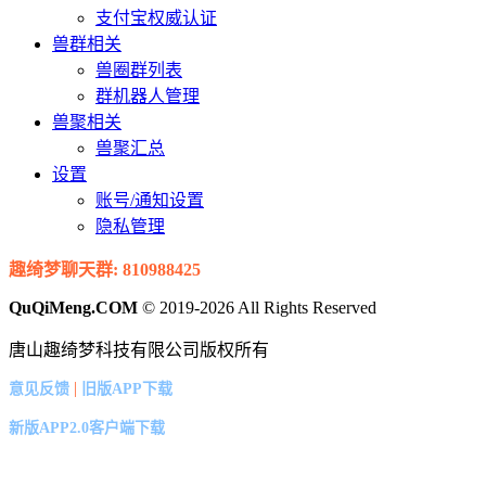
支付宝权威认证
兽群相关
兽圈群列表
群机器人管理
兽聚相关
兽聚汇总
设置
账号/通知设置
隐私管理
趣绮梦聊天群: 810988425
QuQiMeng.COM
© 2019-2026 All Rights Reserved
唐山趣绮梦科技有限公司版权所有
|
意见反馈
旧版APP下载
新版APP2.0客户端下载