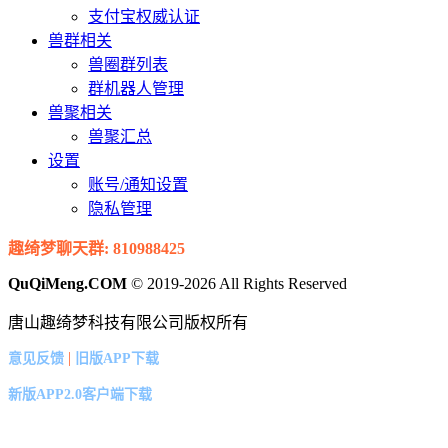
支付宝权威认证
兽群相关
兽圈群列表
群机器人管理
兽聚相关
兽聚汇总
设置
账号/通知设置
隐私管理
趣绮梦聊天群: 810988425
QuQiMeng.COM
© 2019-2026 All Rights Reserved
唐山趣绮梦科技有限公司版权所有
|
意见反馈
旧版APP下载
新版APP2.0客户端下载