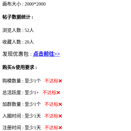
画布大小 :
2000*2000
帖子数据统计 :
浏览人数 :
52人
收藏人数 :
20
人
发现优惠包 :
点击前往>>
购买&使用要求 :
购模数量 :
至少1个
不达标❌
总活跃度 :
至少1+
不达标❌
加群数量 :
至少1个
不达标❌
入圈时间 :
至少1天
不达标❌
注册时间 :
至少1天
不达标❌