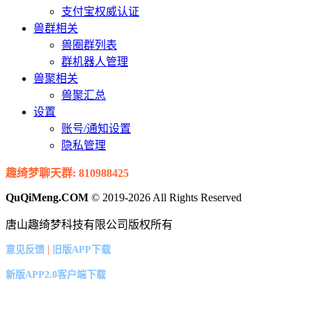
支付宝权威认证
兽群相关
兽圈群列表
群机器人管理
兽聚相关
兽聚汇总
设置
账号/通知设置
隐私管理
趣绮梦聊天群: 810988425
QuQiMeng.COM
© 2019-2026 All Rights Reserved
唐山趣绮梦科技有限公司版权所有
|
意见反馈
旧版APP下载
新版APP2.0客户端下载