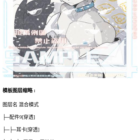
模板图层缩略 :
图层名
混合模式
├─配件9
[穿透]
├─├─耳卡
[穿透]