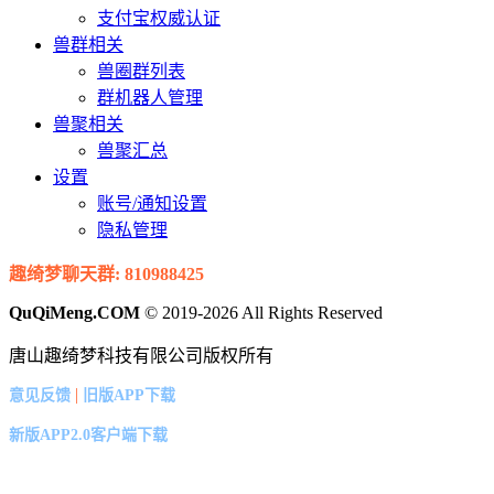
支付宝权威认证
兽群相关
兽圈群列表
群机器人管理
兽聚相关
兽聚汇总
设置
账号/通知设置
隐私管理
趣绮梦聊天群: 810988425
QuQiMeng.COM
© 2019-2026 All Rights Reserved
唐山趣绮梦科技有限公司版权所有
|
意见反馈
旧版APP下载
新版APP2.0客户端下载