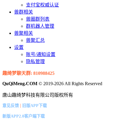
支付宝权威认证
兽群相关
兽圈群列表
群机器人管理
兽聚相关
兽聚汇总
设置
账号/通知设置
隐私管理
趣绮梦聊天群: 810988425
QuQiMeng.COM
© 2019-2026 All Rights Reserved
唐山趣绮梦科技有限公司版权所有
|
意见反馈
旧版APP下载
新版APP2.0客户端下载