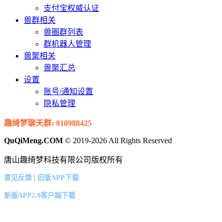
支付宝权威认证
兽群相关
兽圈群列表
群机器人管理
兽聚相关
兽聚汇总
设置
账号/通知设置
隐私管理
趣绮梦聊天群: 810988425
QuQiMeng.COM
© 2019-2026 All Rights Reserved
唐山趣绮梦科技有限公司版权所有
|
意见反馈
旧版APP下载
新版APP2.0客户端下载