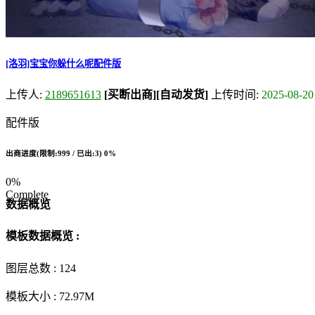
[洛羽]宝宝你躲什么呢配件版
上传人:
2189651613
[买断出商]
[自动发货]
上传时间:
2025-08-20
配件版
出商进度(限制:999 / 已出:3)
0%
0%
Complete
数据概览
模板数据概览 :
图层总数 :
124
模板大小 :
72.97M