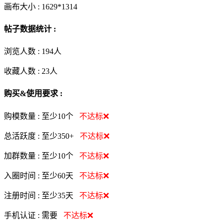
画布大小 :
1629*1314
帖子数据统计 :
浏览人数 :
194人
收藏人数 :
23
人
购买&使用要求 :
购模数量 :
至少10个
不达标❌
总活跃度 :
至少350+
不达标❌
加群数量 :
至少10个
不达标❌
入圈时间 :
至少60天
不达标❌
注册时间 :
至少35天
不达标❌
手机认证 :
需要
不达标❌