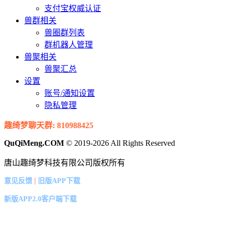
支付宝权威认证
兽群相关
兽圈群列表
群机器人管理
兽聚相关
兽聚汇总
设置
账号/通知设置
隐私管理
趣绮梦聊天群: 810988425
QuQiMeng.COM
© 2019-2026 All Rights Reserved
唐山趣绮梦科技有限公司版权所有
|
意见反馈
旧版APP下载
新版APP2.0客户端下载