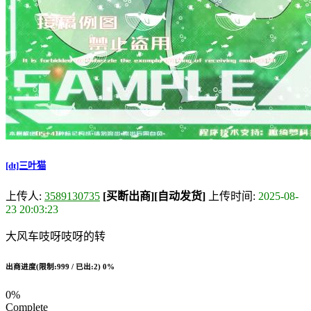
[dt]三叶猫
上传人:
3589130735
[买断出商]
[自动发货]
上传时间:
2025-08-
23 20:03:23
大风车吱呀吱呀的转
出商进度(限制:999 / 已出:2)
0%
0%
Complete