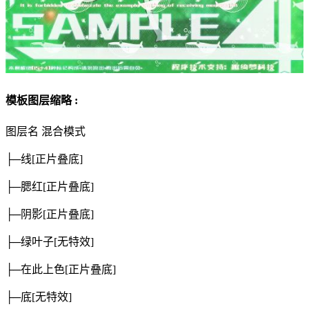
模板图层缩略 :
图层名
混合模式
├─线
[正片叠底]
├─腮红
[正片叠底]
├─阴影
[正片叠底]
├─绿叶子
[无特效]
├─在此上色
[正片叠底]
├─底
[无特效]