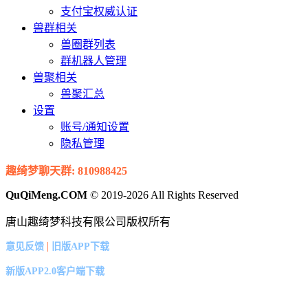
支付宝权威认证
兽群相关
兽圈群列表
群机器人管理
兽聚相关
兽聚汇总
设置
账号/通知设置
隐私管理
趣绮梦聊天群: 810988425
QuQiMeng.COM
© 2019-2026 All Rights Reserved
唐山趣绮梦科技有限公司版权所有
|
意见反馈
旧版APP下载
新版APP2.0客户端下载