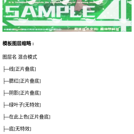
模板图层缩略 :
图层名
混合模式
├─线
[正片叠底]
├─腮红
[正片叠底]
├─阴影
[正片叠底]
├─绿叶子
[无特效]
├─在此上色
[正片叠底]
├─底
[无特效]