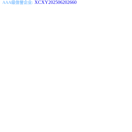
XCXY202506202660
AAA级信誉企业: