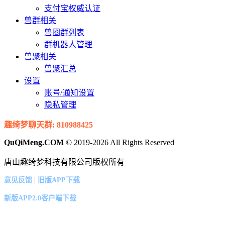
支付宝权威认证
兽群相关
兽圈群列表
群机器人管理
兽聚相关
兽聚汇总
设置
账号/通知设置
隐私管理
趣绮梦聊天群: 810988425
QuQiMeng.COM
© 2019-2026 All Rights Reserved
唐山趣绮梦科技有限公司版权所有
|
意见反馈
旧版APP下载
新版APP2.0客户端下载