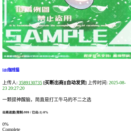
[dt]咖啡猫
上传人:
3589130735
[买断出商]
[自动发货]
上传时间:
2025-08-
23 20:27:20
一颗提神醒脑，简直是打工牛马的不二之选
出商进度(限制:999 / 已出:1)
0%
0%
Complete