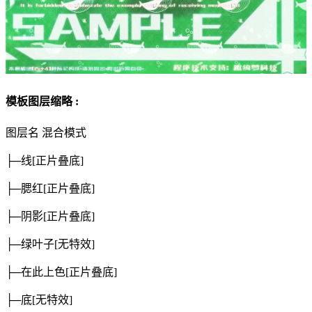
模板图层缩略 :
图层名
混合模式
├─线
[正片叠底]
├─腮红
[正片叠底]
├─阴影
[正片叠底]
├─绿叶子
[无特效]
├─在此上色
[正片叠底]
├─底
[无特效]