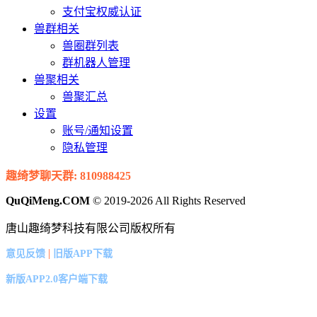
支付宝权威认证
兽群相关
兽圈群列表
群机器人管理
兽聚相关
兽聚汇总
设置
账号/通知设置
隐私管理
趣绮梦聊天群: 810988425
QuQiMeng.COM
© 2019-2026 All Rights Reserved
唐山趣绮梦科技有限公司版权所有
|
意见反馈
旧版APP下载
新版APP2.0客户端下载