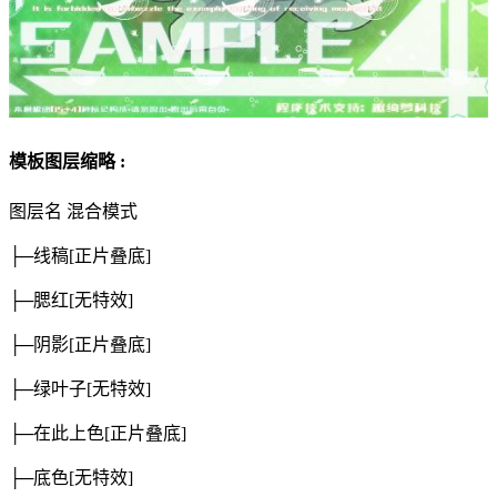
模板图层缩略 :
图层名
混合模式
├─线稿
[正片叠底]
├─腮红
[无特效]
├─阴影
[正片叠底]
├─绿叶子
[无特效]
├─在此上色
[正片叠底]
├─底色
[无特效]