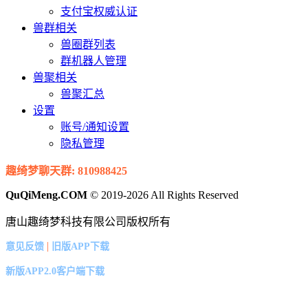
支付宝权威认证
兽群相关
兽圈群列表
群机器人管理
兽聚相关
兽聚汇总
设置
账号/通知设置
隐私管理
趣绮梦聊天群: 810988425
QuQiMeng.COM
© 2019-2026 All Rights Reserved
唐山趣绮梦科技有限公司版权所有
|
意见反馈
旧版APP下载
新版APP2.0客户端下载