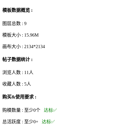
模板数据概览 :
图层总数 :
9
模板大小 :
15.96M
画布大小 :
2134*2134
帖子数据统计 :
浏览人数 :
11人
收藏人数 :
5
人
购买&使用要求 :
购模数量 :
至少0个
达标✅
总活跃度 :
至少0+
达标✅