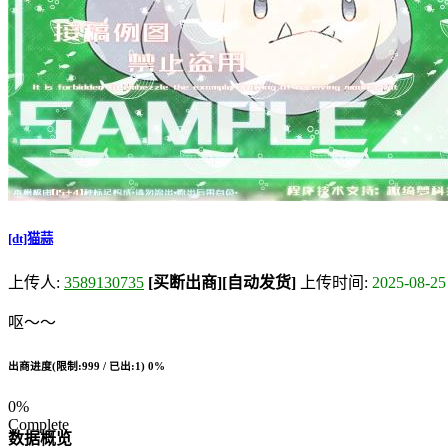
[dt]猫蒜
上传人:
3589130735
[买断出商]
[自动发货]
上传时间:
2025-08-25
呕～～
出商进度(限制:999 / 已出:1)
0%
0%
Complete
数据概览