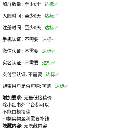
加群数量 :
至少0个
达标✅
入圈时间 :
至少0天
达标✅
注册时间 :
至少0天
达标✅
手机认证 :
不需要
达标✅
微信认证 :
不需要
达标✅
实名认证 :
不需要
达标✅
支付宝认证:
不需要
达标✅
避雷用户是否可购:
可购
达标✅
附加要求:
无最低接稿价
除小红书外平台都可以
不能白模接稿
印制实物盈利需要补钱
隐藏内容:
无隐藏内容