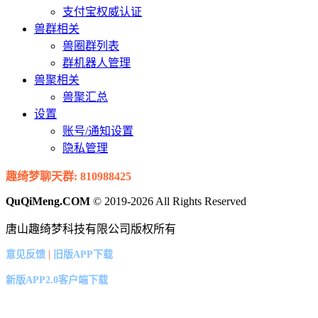
支付宝权威认证
兽群相关
兽圈群列表
群机器人管理
兽聚相关
兽聚汇总
设置
账号/通知设置
隐私管理
趣绮梦聊天群: 810988425
QuQiMeng.COM
© 2019-2026 All Rights Reserved
唐山趣绮梦科技有限公司版权所有
|
意见反馈
旧版APP下载
新版APP2.0客户端下载