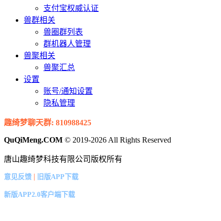
支付宝权威认证
兽群相关
兽圈群列表
群机器人管理
兽聚相关
兽聚汇总
设置
账号/通知设置
隐私管理
趣绮梦聊天群: 810988425
QuQiMeng.COM
© 2019-2026 All Rights Reserved
唐山趣绮梦科技有限公司版权所有
|
意见反馈
旧版APP下载
新版APP2.0客户端下载