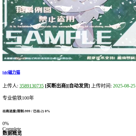
[dt]磁力猫
上传人:
3589130735
[买断出商]
[自动发货]
上传时间:
2025-08-25
专业偷铁100年
出商进度(限制:999 / 已出:2)
0%
0%
Complete
数据概览