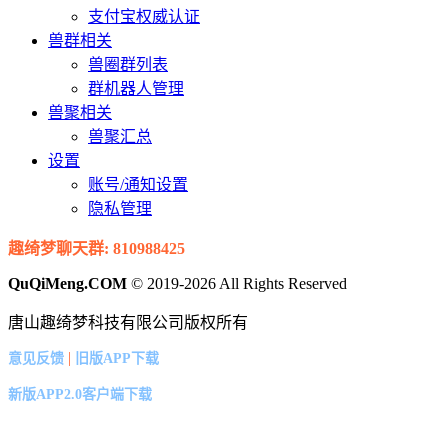
支付宝权威认证
兽群相关
兽圈群列表
群机器人管理
兽聚相关
兽聚汇总
设置
账号/通知设置
隐私管理
趣绮梦聊天群: 810988425
QuQiMeng.COM
© 2019-2026 All Rights Reserved
唐山趣绮梦科技有限公司版权所有
|
意见反馈
旧版APP下载
新版APP2.0客户端下载