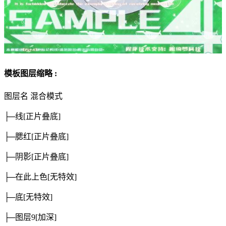
模板图层缩略 :
图层名
混合模式
├─线
[正片叠底]
├─腮红
[正片叠底]
├─阴影
[正片叠底]
├─在此上色
[无特效]
├─底
[无特效]
├─图层9
[加深]