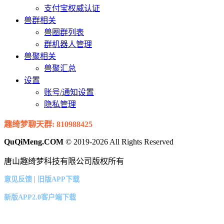
支付宝权威认证
兽群相关
兽圈群列表
群机器人管理
兽聚相关
兽聚汇总
设置
账号/通知设置
隐私管理
趣绮梦聊天群: 810988425
QuQiMeng.COM
© 2019-2026 All Rights Reserved
唐山趣绮梦科技有限公司版权所有
|
意见反馈
旧版APP下载
新版APP2.0客户端下载