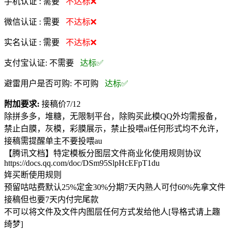
手机认证 :
需要
不达标❌
微信认证 :
需要
不达标❌
实名认证 :
需要
不达标❌
支付宝认证:
不需要
达标✅
避雷用户是否可购:
不可购
达标✅
附加要求:
接稿价7/12
除拼多多，堆糖，无限制平台，除购买此模QQ外均需报备，
禁止白膜，灰模，彩膜展示，禁止投喂ai任何形式均不允许，
接稿需提醒单主不要投喂au
【腾讯文档】特定模板分图层文件商业化使用规则协议
https://docs.qq.com/doc/DSm95SlpHcEFpT1du
姩买断使用规则
预留咕咕费默认25%定金30%分期7天内熟人可付60%先拿文件
接稿但也要7天内付完尾款
不可以将文件及文件内图层任何方式发给他人[导格式请上趣
绮梦]