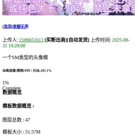
[洛羽]束御无声
上传人:
2189651613
[买断出商]
[自动发货]
上传时间:
2025-08-
31 19:28:08
一个SM类型的头像模
出商进度(限制:999 / 已出:10)
1%
1%
Complete
数据概览
模板数据概览 :
图层总数 :
47
模板大小 :
51.57M