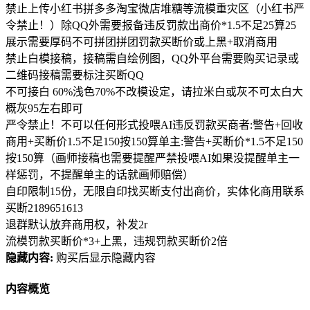
禁止上传小红书拼多多淘宝微店堆糖等流模重灾区（小红书严
令禁止！）除QQ外需要报备违反罚款出商价*1.5不足25算25
展示需要厚码不可拼团拼团罚款买断价或上黑+取消商用
禁止白模接稿，接稿需自绘例图，QQ外平台需要购买记录或
二维码接稿需要标注买断QQ
不可接白 60%浅色70%不改模设定，请拉米白或灰不可太白大
概灰95左右即可
严令禁止！不可以任何形式投喂AI违反罚款买商者:警告+回收
商用+买断价1.5不足150按150算单主:警告+买断价*1.5不足150
按150算（画师接稿也需要提醒严禁投喂AI如果没提醒单主一
样惩罚，不提醒单主的话就画师赔偿）
自印限制15份，无限自印找买断支付出商价，实体化商用联系
买断2189651613
退群默认放弃商用权，补发2r
流模罚款买断价*3+上黑，违规罚款买断价2倍
隐藏内容:
购买后显示隐藏内容
内容概览